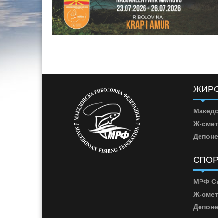
ЖИРО
Македо
Ж-смет
Депоне
СПОР
МРФ Ск
Ж-смет
Депоне