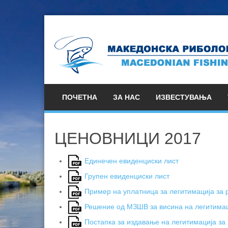
ПОЧЕТНА
ЗА НАС
ИЗВЕСТУВАЊА
ЦЕНОВНИЦИ 2017
Единечен евиденциски лист
Групен евиденциски лист
Пример на уплатница за легитимација за 
Решение од МЗШВ за висина на легитимац
Постапка за издавање на легитимација за