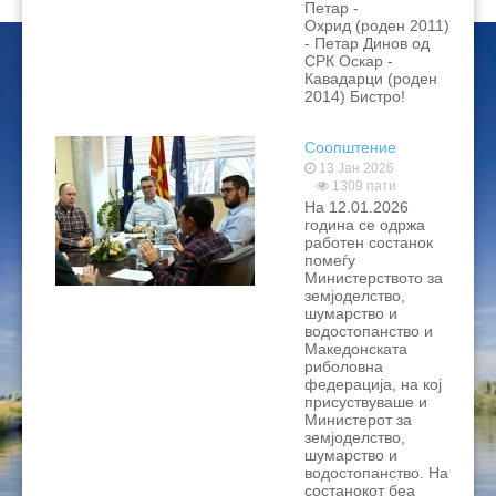
Петар -
Охрид (роден 2011)
- Петар Динов од
СРК Оскар -
Кавадарци (роден
2014) Бистро!
Соопштение
13 Јан 2026
1309 пати
На 12.01.2026
година се одржа
работен состанок
помеѓу
Министерството за
земјоделство,
шумарство и
водостопанство и
Македонската
риболовна
федерација, на кој
присуствуваше и
Министерот за
земјоделство,
шумарство и
водостопанство. На
состанокот беа