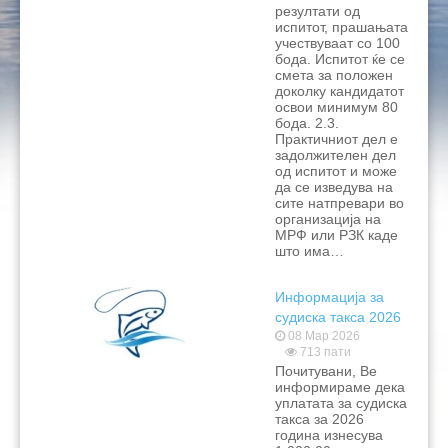
резултати од
испитот, прашањата
учествуваат со 100
бода. Испитот ќе се
смета за положен
доколку кандидатот
освои минимум 80
бода. 2.3.
Практичниот дел е
задолжителен дел
од испитот и може
да се изведува на
сите натпревари во
организација на
МРФ или РЗК каде
што има…
Информација за
судиска такса 2026
08 Мар 2026
713 пати
Почитувани, Ве
информираме дека
уплатата за судиска
такса за 2026
година изнесува