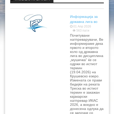
КОНТАКТ
НАТПРЕВАРИ 2024
РИБОЛОВНИ ЗДРУЖЕНИЈА
ЗАКОНИ И ПОДЗАКОНСКИ АКТИ
РЕЗУЛТАТИ 2026
РЕЗУЛТАТИ 2025
РИБОЛОВНИ ОСНОВИ 2024
Информација за
ПРАШАЊА
НАТПРЕВАРИ 2023
ПРАВИЛНИЦИ
РЕЗУЛТАТИ 2024
ЛИЧНИ КАРТИ
државна лига во
дисциплина
01 Апр 2026
НАТПРЕВАРИ 2021
РЕГИСТРАЦИЈА НА СПОРТИСТИ
РЕЗУЛТАТИ
ПРАВИЛНИЦИ НА МРФ
563 пати
“мушичка“
Почитувани
НАТПРЕВАРИ 2022
ЦЕНОВНИЦИ ЗА ЛЕГИТИМАЦИИ И ДОЗВОЛИ
РЕЗУЛТАТИ
ПРАВИЛНИЦИ ЗА НАТПРЕВАРИ
натпреварувачи, Ве
информираме дека
првото и второто
НАТПРЕВАРИ 2020
ПУНКТОВИ ЗА ДОЗВОЛИ
РЕЗУЛТАТИ
ПРАВИЛНИЦИ НА ФИПС
ЦЕНОВНИЦИ 2026
коло од државна
лига во дисциплина
НАТПРЕВАРИ 2019
ЗАБРАНИ ЗА РИБОЛОВ
РЕЗУЛТАТИ
ЦЕНОВНИЦИ 2025
„мушичка“ ќе се
одржи во истиот
термин
НАТПРЕВАРИ 2018
ДРУГИ ДОКУМЕНТИ
РЕЗУЛТАТИ
ЦЕНОВНИЦИ 2024
ЗАБРАНИ 2026
(19.04.2026) на
Крушевско езеро.
НАТПРЕВАРИ 2017
РЕЗУЛТАТИ
ЦЕНОВНИЦИ 2023
ЗАБРАНИ 2025
СМЕТКИ
Измената се прави
бидејќи на реката
Треска во истиот
НАТПРЕВАРИ 2016
РЕЗУЛТАТИ
ЦЕНОВНИЦИ 2022
термин е закажан
кајакарски
НАТПРЕВАРИ 2015
РЕЗУЛТАТИ
ЦЕНОВНИЦИ 2021
натпревар ИКАС
2026, а воедно е
донесена одлука да
РЕЗУЛТАТИ
ЦЕНОВНИЦИ 2019
се започне со