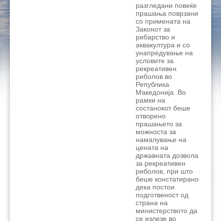
разгледани повеќе
прашања поврзани
со примената на
Законот за
рибарство и
аквакултура и со
унапредување на
условите за
рекреативен
риболов во
Република
Македонија. Во
рамки на
состанокот беше
отворено
прашањето за
можноста за
намалување на
цената на
државната дозвола
за рекреативен
риболов, при што
беше констатирано
дека постои
подготвеност од
страна на
министерството да
се излезе во