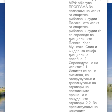
МРФ објавува
ПРОГРАМА За
полагање на испит
за спортско-
риболовни судии 1.
Полагањето испит
за спортско-
риболовни судии ќе
се спроведе во
дисциплините
Пливка, Крап,
Мушичка, Спин и
Фидер, за секоја
дисциплина
посебно. 2.
Спроведување на
испитот 2.1.
Испитот се врши
писмено, со
заокружување и
дополнување на
одговори на
поставените
прашања и
понудените
одговори. 2.2. За
пресметување на
конечните