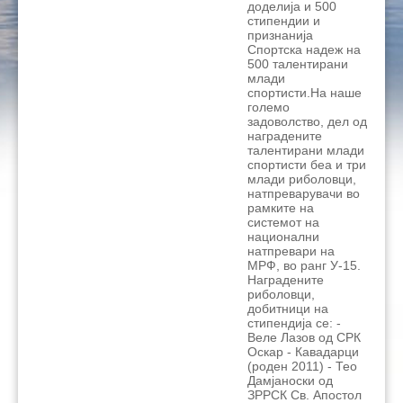
доделија и 500
стипендии и
признанија
Спортска надеж на
500 талентирани
млади
спортисти.На наше
големо
задоволство, дел од
наградените
талентирани млади
спортисти беа и три
млади риболовци,
натпреварувачи во
рамките на
системот на
национални
натпревари на
МРФ, во ранг У-15.
Наградените
риболовци,
добитници на
стипендија се: -
Веле Лазов од СРК
Оскар - Кавадарци
(роден 2011) - Тео
Дамјаноски од
ЗРРСК Св. Апостол