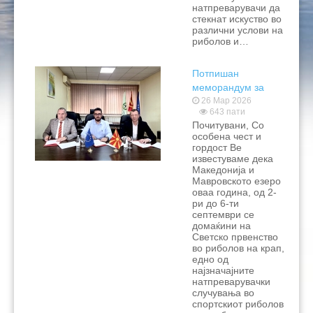
натпреварувачи да
стекнат искуство во
различни услови на
риболов и…
Потпишан
меморандум за
соработка со НП
26 Мар 2026
643 пати
Маврово и општина
Почитувани, Со
Маврово и Ростуше
особена чест и
гордост Ве
известуваме дека
Македонија и
Мавровското езеро
оваа година, од 2-
ри до 6-ти
септември се
домаќини на
Светско првенство
во риболов на крап,
едно од
најзначајните
натпреварувачки
случувања во
спортскиот риболов