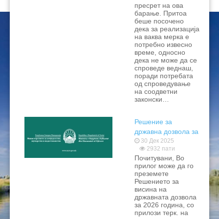
пресрет на ова
барање. Притоа
беше посочено
дека за реализација
на ваква мерка е
потребно извесно
време, односно
дека не може да се
спроведе веднаш,
поради потребата
од спроведување
на соодветни
законски…
Решение за
државна дозвола за
2026 од МЗШВ
30 Дек 2025
2932 пати
Почитувани, Во
прилог може да го
преземете
Решението за
висина на
државната дозвола
за 2026 година, со
прилози терк. на