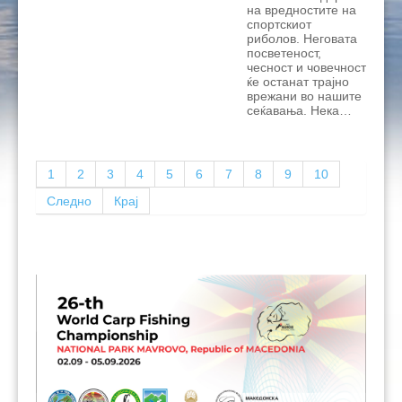
на вредностите на
спортскиот
риболов. Неговата
посветеност,
чесност и човечност
ќе останат трајно
врежани во нашите
сеќавања. Нека…
1
2
3
4
5
6
7
8
9
10
Следно
Крај