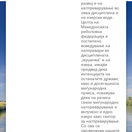
развој и на
ЦЕНОВНИЦИ 2020
натпреварување во
оваа дисциплина и
на езерски води.
ЦЕНОВНИЦИ 2018
Целта на
Македонската
ЦЕНОВНИЦИ 2017
риболовна
федерација е
постепено
ЦЕНОВНИЦИ 2016
воведување на
натпревари во
дисциплината
„мушичка“ и на
езера, имајќи
предвид дека
интенцијата на
останатите држави,
како и досегашната
меѓународна
пракса, покажува
дека на речиси
секое меѓународно
натпреварување е
вклучено и едно
езеро како сектор
за натпреварување.
Со ова се
овозможува нашите