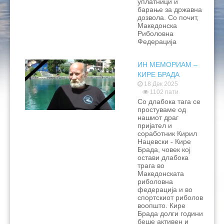
уплатници и
барање за државна
дозвола. Со почит,
Македонска
Риболовна
Федерација
ИН МЕМОРИАМ –
КИРЕ БРАДА
18 Дек 2025
1102 пати
Со длабока тага се
простуваме од
нашиот драг
пријател и
соработник Кирил
Нацевски - Кире
Брада, човек кој
остави длабока
трага во
Македонската
риболовна
федерација и во
спортскиот риболов
воопшто. Кире
Брада долги години
беше активен и