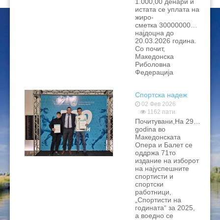
1.000,00 денари и
истата се уплата на
жиро-
сметка 300000003255065,
најдоцна до
20.03.2026 година.
Со почит,
Македонска
Риболовна
Федерација
Спортска надеж
02 Фев 2026
1162 пати
Почитувани,На 29.01.202
godina во
Македонската
Опера и Балет се
оддржа 71то
издание на изборот
на најуспешните
спортисти и
спортски
работници,
„Спортисти на
годината“ за 2025,
а воедно се