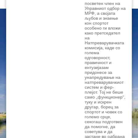
посветен член на
Управниот одбор на
МРФ, а својата
љубов и знаење
кон спортот
особено ги вложи
како претседател
на
Натпреварувачката
комисија, каде со
голема
одговорност,
правичност и
ентузијазам
придонесе за
унапредување на
натпреварувачкиот
систем и фер-
плејот. Тој не беше
само „функционер“,
туку и искрен
другар, борец за
спортот и човек со
големо срце,
секогаш подготвен
да помогне, да
советува и да
застане во одбрана