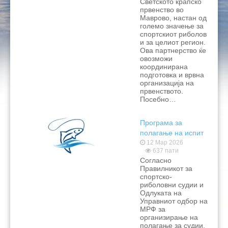
Светското крапско
првенство во
Маврово, настан од
големо значење за
спортскиот риболов
и за целиот регион.
Ова партнерство ќе
овозможи
координирана
подготовка и врвна
организација на
првенството.
Посебно…
Програма за
полагање на испит
за спортско-
12 Мар 2026
637 пати
риболовни судии
Согласно
Правилникот за
спортско-
риболовни судии и
Одлуката на
Управниот одбор на
МРФ за
организирање на
полагање за судии,