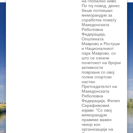
на глобално ниво.
По тој повод, денес
беше потпишан
меморандум за
соработка помеѓу
Македонската
Риболовна
Федерација,
Општината
Маврово и Ростуше
и Националниот
парк Маврово, со
што се означи
почетокот на бројни
активности
поврзани со овој
голем спортски
настан.
Претседателот на
Македонската
Риболовна
Федерација, Филип
Серафимовиќ
изјави: "Со овој
меморандум
правиме важен
чекор кон
организација на