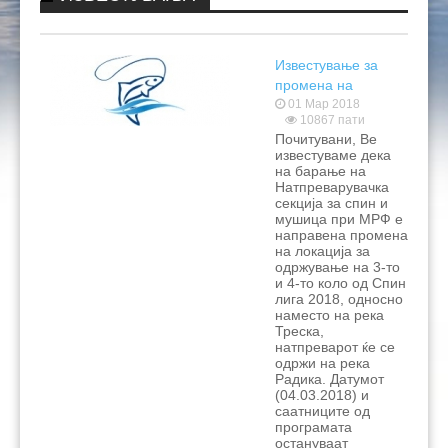
КОНТАКТ
НАТПРЕВАРИ 2024
РИБОЛОВНИ ЗДРУЖЕНИЈА
ЗАКОНИ И ПОДЗАКОНСКИ АКТИ
РЕЗУЛТАТИ 2026
РЕЗУЛТАТИ 2025
РИБОЛОВНИ ОСНОВИ 2024
Известување за
ПРАШАЊА
НАТПРЕВАРИ 2023
ПРАВИЛНИЦИ
РЕЗУЛТАТИ 2024
ЛИЧНИ КАРТИ
промена на
локација
01 Мар 2018
НАТПРЕВАРИ 2021
РЕГИСТРАЦИЈА НА СПОРТИСТИ
РЕЗУЛТАТИ
ПРАВИЛНИЦИ НА МРФ
10867 пати
Почитувани, Ве
НАТПРЕВАРИ 2022
ЦЕНОВНИЦИ ЗА ЛЕГИТИМАЦИИ И ДОЗВОЛИ
РЕЗУЛТАТИ
ПРАВИЛНИЦИ ЗА НАТПРЕВАРИ
известуваме дека
на барање на
Натпреварувачка
НАТПРЕВАРИ 2020
ПУНКТОВИ ЗА ДОЗВОЛИ
РЕЗУЛТАТИ
ПРАВИЛНИЦИ НА ФИПС
ЦЕНОВНИЦИ 2026
секција за спин и
мушица при МРФ е
НАТПРЕВАРИ 2019
ЗАБРАНИ ЗА РИБОЛОВ
РЕЗУЛТАТИ
ЦЕНОВНИЦИ 2025
направена промена
на локација за
одржување на 3-то
НАТПРЕВАРИ 2018
ДРУГИ ДОКУМЕНТИ
РЕЗУЛТАТИ
ЦЕНОВНИЦИ 2024
ЗАБРАНИ 2026
и 4-то коло од Спин
лига 2018, односно
НАТПРЕВАРИ 2017
РЕЗУЛТАТИ
ЦЕНОВНИЦИ 2023
ЗАБРАНИ 2025
СМЕТКИ
наместо на река
Треска,
натпреварот ќе се
НАТПРЕВАРИ 2016
РЕЗУЛТАТИ
ЦЕНОВНИЦИ 2022
одржи на река
Радика. Датумот
НАТПРЕВАРИ 2015
РЕЗУЛТАТИ
ЦЕНОВНИЦИ 2021
(04.03.2018) и
саатниците од
програмата
РЕЗУЛТАТИ
ЦЕНОВНИЦИ 2019
остануваат