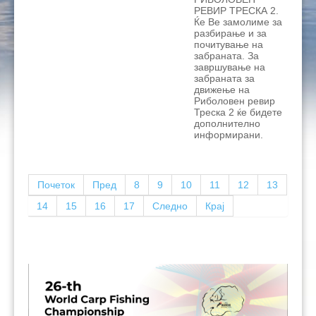
РЕВИР ТРЕСКА 2.
Ќе Ве замолиме за
разбирање и за
почитување на
забраната. За
завршување на
забраната за
движење на
Риболовен ревир
Треска 2 ќе бидете
дополнително
информирани.
Почеток
Пред
8
9
10
11
12
13
14
15
16
17
Следно
Крај