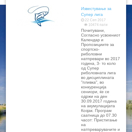
Известување за
Супер лига
22 Сеп 2017
10474 пати
Почитувани,
Согласно усвоениот
Календар и
Пропозициите за
спортско-
риболовни
натпревари во 2017
година, 3- то коло
од Супер
риболовната лига
во дисциплината
"пливка", во
конкуренција
сениори, ќе се
одржи на ден
30.09.2017 година
на акумулацијата
Козјак. Програм
саатница до 07.30
часот: Пристигање
на
натпреварувачите и