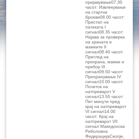
пријавување07.30
часот: Извлекување
на стартни
броеви08.00 часот:
Пристап на
патеката I
сигнал08.35 часот:
Најава за проверка
на храната и
мамките II
сигнал08.40 часот:
Преглед на
прихрана, мамки и
прибор III
сигнал09.50 часот:
Прихранување IV
сигнал10.00 часот:
Почеток на
натпреварот V
сигнал13.55 часот:
Пет минути пред
крај на натпреварот
VI сигнал14.00
часот: Крај на
натпреварот VII
сигнал Македонска
Риболовна
ФедерацијаСкопје,