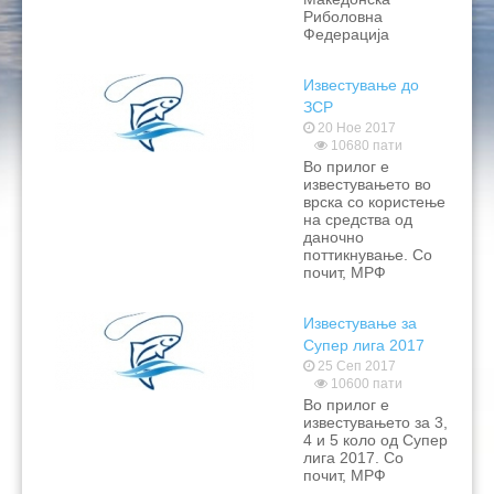
Риболовна
Федерација
Известување до
ЗСР
20 Ное 2017
10680 пати
Во прилог е
известувањето во
врска со користење
на средства од
даночно
поттикнување. Со
почит, МРФ
Известување за
Супер лига 2017
25 Сеп 2017
10600 пати
Во прилог е
известувањето за 3,
4 и 5 коло од Супер
лига 2017. Со
почит, МРФ