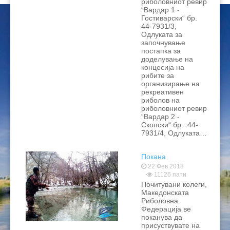
риболовниот ревир
“Вардар 1 -
Гостиварски“ бр.
44-7931/3,
Одлуката за
започнување
постапка за
доделување на
концесија на
рибите за
организирање на
рекреативен
риболов на
риболовниот ревир
“Вардар 2 -
Скопски“ бр. .44-
7931/4, Одлуката…
Покана
22 Фев 2018
11126 пати
Почитувани колеги,
Македонската
Риболовна
Федерација ве
поканува да
присуствувате на