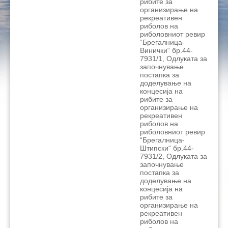
рибите за
организирање на
рекреативен
риболов на
риболовниот ревир
“Брегалница-
Винички“ бр.44-
7931/1, Одлуката за
започнување
постапка за
доделување на
концесија на
рибите за
организирање на
рекреативен
риболов на
риболовниот ревир
“Брегалница-
Штипски“ бр.44-
7931/2, Одлуката за
започнување
постапка за
доделување на
концесија на
рибите за
организирање на
рекреативен
риболов на