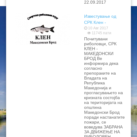
22.09.2017
Известување од
СРК Клен -
Македонски Брод
10 Авг 2017
11745 пати
Почитувани
риболовци, СРК
КЛЕН -
МАКЕДОНСКИ
БРОД Ве
информира дека
согласно
препораките на
Владата на
Република
Македонија и
прогласувањето на
кризната состојба
на територијата на
општина
Македонски Брод
поради настанатите
пожари, се
воведува ЗАБРАНА
ЗА ДВИЖЕЊЕ НА
РИБОЛОВЕН