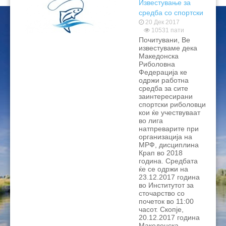
Известување за
средба со спортски
риболовци
20 Дек 2017
10531 пати
Почитувани, Ве
известуваме дека
Македонска
Риболовна
Федерација ке
одржи работна
средба за сите
заинтересирани
спортски риболовци
кои ќе учествуваат
во лига
натпреварите при
организација на
МРФ, дисциплина
Крап во 2018
година. Средбата
ќе се одржи на
23.12.2017 година
во Институтот за
сточарство со
почеток во 11:00
часот. Скопје,
20.12.2017 година
Македонска