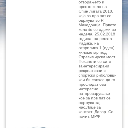
отворањето и
првото коло на
Спин лигата 2018,
која за прв пат се
одржува во Р.
Македонија. Првото
коло ќе се одржи во
недела, 25.02.2018
година, на реката
Радика, на
отприлика 1 (еден)
километар под
Стрезимирски мост.
Поканети се сите
заинтересирани
рекреативни и
спортски риболовци
кои би сакале да го
проследат ова
интересно
натпреварување
кое за прв пат се
одржува кај
нас.Лице за
контакт: Давор Со
почит, МРФ