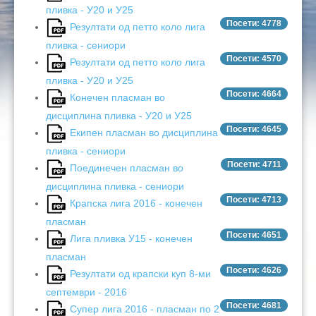
пливка - У20 и У25
Посети: 4778
Резултати од петто коло лига
пливка - сениори
Посети: 4570
Резултати од петто коло лига
пливка - У20 и У25
Посети: 4664
Конечен пласман во
дисциплина пливка - У20 и У25
Посети: 4645
Екипен пласман во дисциплина
пливка - сениори
Посети: 4711
Поединечен пласман во
дисциплина пливка - сениори
Посети: 4713
Крапска лига 2016 - конечен
пласман
Посети: 4651
Лига пливка У15 - конечен
пласман
Посети: 4626
Резултати од крапски куп 8-ми
септември - 2016
Посети: 4681
Супер лига 2016 - пласман по 2