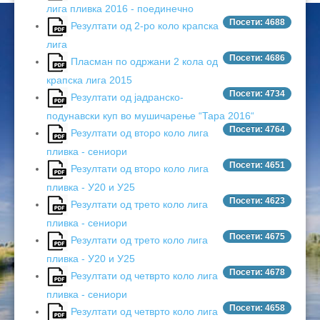
лига пливка 2016 - поединечно
ЦЕНОВНИЦИ 2020
Посети: 4688
Резултати од 2-ро коло крапска
ЦЕНОВНИЦИ 2018
лига
Посети: 4686
Пласман по одржани 2 кола од
ЦЕНОВНИЦИ 2017
крапска лига 2015
Посети: 4734
Резултати од јадранско-
ЦЕНОВНИЦИ 2016
подунавски куп во мушичарење “Тара 2016“
Посети: 4764
Резултати од второ коло лига
пливка - сениори
Посети: 4651
Резултати од второ коло лига
пливка - У20 и У25
Посети: 4623
Резултати од трето коло лига
пливка - сениори
Посети: 4675
Резултати од трето коло лига
пливка - У20 и У25
Посети: 4678
Резултати од четврто коло лига
пливка - сениори
Посети: 4658
Резултати од четврто коло лига