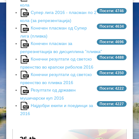
кола
Посети: 4746
Супер лига 2016 - пласман по 2
кола (за репрезентација)
Посети: 4634
Конечен пласман од Супер
лига (пливка)
Посети: 4696
Конечен пласман за
репрезнетација во дисциплина “пливка“
Посети: 4488
Конечни резултати од светско
првенство во крапски риболов 2016
Посети: 4350
Конечни резултати од светско
првенство во пливка 2016
Посети: 4222
Резултати од државен
мушичарски куп 2016
Посети: 4227
Најдобри екипи и поединци за
2016