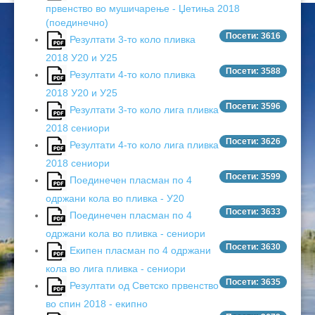
првенство во мушичарење - Џетиња 2018
ЦЕНОВНИЦИ 2020
(поединечно)
Посети: 3616
Резултати 3-то коло пливка
ЦЕНОВНИЦИ 2018
2018 У20 и У25
ЦЕНОВНИЦИ 2017
Посети: 3588
Резултати 4-то коло пливка
2018 У20 и У25
ЦЕНОВНИЦИ 2016
Посети: 3596
Резултати 3-то коло лига пливка
2018 сениори
Посети: 3626
Резултати 4-то коло лига пливка
2018 сениори
Посети: 3599
Поединечен пласман по 4
одржани кола во пливка - У20
Посети: 3633
Поединечен пласман по 4
одржани кола во пливка - сениори
Посети: 3630
Екипен пласман по 4 одржани
кола во лига пливка - сениори
Посети: 3635
Резултати од Светско првенство
во спин 2018 - екипно