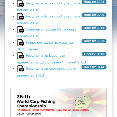
Посети: 3288
Резултати 5-то коло Супер лига
пливка 2018
Посети: 3290
Резултати 6-то коло Супер лига
пливка 2018
Посети: 3315
Конечен пласман Супер лига
пливка 2018
Посети: 3336
Репрезентација “пливка“ за
2019 година
Посети: 3119
Резултати од Европско
првенство во дисциплина “пливка“ 2018
Посети: 3144
Резултати од светско крапско
првенство 2018