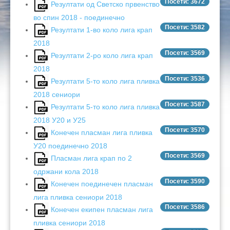
Посети: 3672
Резултати од Светско првенство
во спин 2018 - поединечно
Посети: 3582
Резултати 1-во коло лига крап
2018
Посети: 3569
Резултати 2-ро коло лига крап
2018
Посети: 3536
Резултати 5-то коло лига пливка
2018 сениори
Посети: 3587
Резултати 5-то коло лига пливка
2018 У20 и У25
Посети: 3570
Конечен пласман лига пливка
У20 поединечно 2018
Посети: 3569
Пласман лига крап по 2
одржани кола 2018
Посети: 3590
Конечен поединечен пласман
лига пливка сениори 2018
Посети: 3586
Конечен екипен пласман лига
пливка сениори 2018