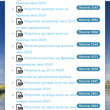
Крапска лига 2019
ЦЕНОВНИЦИ 2020
Посети: 3143
Резултати од второ коло на
ЦЕНОВНИЦИ 2018
Крапска лига 2019
Посети: 3092
Резултати од крапска лига 2019
ЦЕНОВНИЦИ 2017
по две одржани кола
Посети: 3008
Резултати од трето коло на
ЦЕНОВНИЦИ 2016
Крапска лига 2019
Посети: 3144
Конечни резултати од крапска
лига 2019
Посети: 3171
Конечни резултати од Државна
мушичарска лига 2019
Посети: 3039
Резултати од 10-то РАЈП
првенство во дисциплина мушица
Посети: 2947
Резултати од прво коло на лига
пливка сениори 2019
Посети: 2951
Резултати од второ коло на лига
пливка сениори 2019
Посети: 2944
Резултати од трето коло на лига