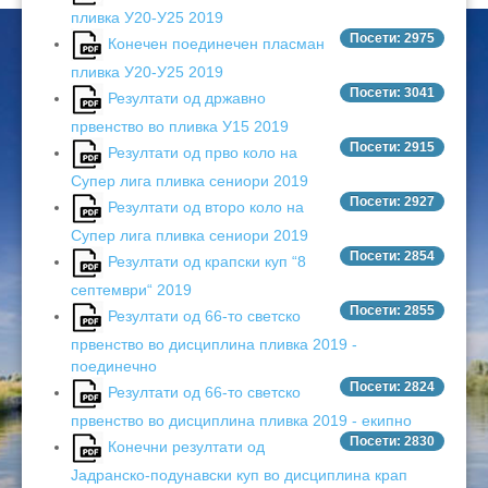
пливка У20-У25 2019
Посети: 2975
Конечен поединечен пласман
пливка У20-У25 2019
Посети: 3041
Резултати од државно
првенство во пливка У15 2019
Посети: 2915
Резултати од прво коло на
Супер лига пливка сениори 2019
Посети: 2927
Резултати од второ коло на
Супер лига пливка сениори 2019
Посети: 2854
Резултати од крапски куп “8
септември“ 2019
Посети: 2855
Резултати од 66-то светско
првенство во дисциплина пливка 2019 -
поединечно
Посети: 2824
Резултати од 66-то светско
првенство во дисциплина пливка 2019 - екипно
Посети: 2830
Конечни резултати од
Јадранско-подунавски куп во дисциплина крап