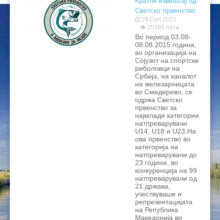
Краток извештај од
Светско првенство
за најмлади
29 Сеп 2015
25365 пати
категории
Во пeриод 03.08-
натпреварувачи
08.08.2015 година,
U14, U18 и U23,
во организација на
Смедерево 2015
Сојузот на спортски
риболовци на
Србија, на каналот
на железарницата
во Смедерево, се
одржа Светско
првенство за
најмлади категории
натпреварувачи
U14, U18 и U23.На
ова првенство во
категорија на
натпреварувачи до
23 години, во
конкуренција на 99
натпреварувачи од
21 држава,
учествуваше и
репрезентацијата
на Република
Македонија во