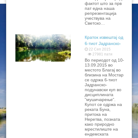
фактот што за прв
пат една наша
репрезентација
учествува на
Светско…
Краток извештај од
6-тиот Јадранско-
подунавски куп во
22 Сеп 2015
27981 пати
мушичарење 2015
Во периодот од 10-
13.09.2015 во
местото Благај во
близина на Мостар
се одржа 6-тиот
Јадранско-
подунавски куп во
дисциплината
“мушичарење“.
Купот се одржа на
реката Буна,
притока на
Неретва, позната
како природно
мрестилиште на
ендемската