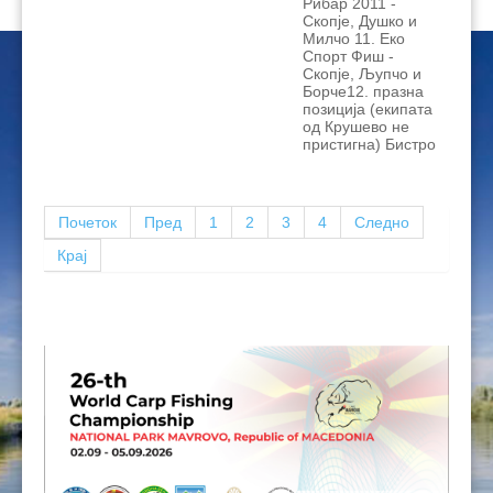
Рибар 2011 -
Скопје, Душко и
Милчо 11. Еко
Спорт Фиш -
Скопје, Љупчо и
Борче12. празна
позиција (екипата
од Крушево не
пристигна) Бистро
Почеток
Пред
1
2
3
4
Следно
Крај