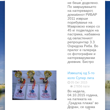
не беше доделено.
ЦЕНОВНИЦИ 2020
По завршувањето
на натпреварот,
домаќинот РИБАР
ЦЕНОВНИЦИ 2018
2011 изврши
порибување на
ЦЕНОВНИЦИ 2017
Мавровско езеро со
45 кг подмладок на
пастрмка, набавена
ЦЕНОВНИЦИ 2016
од овластениот
репроцентар З.З.
Охридска Риба. Во
прилог е галерија
со фотографии и
натпреварувачки
дневник. Бистро
Извештај од 5-то
коло Супер лига
“пливка“ 2015
05 Окт 2015
27656 пати
Во недела,
04.10.2015 година,
на патеката на
„Градска плажа“ во
Дојран, се одржа