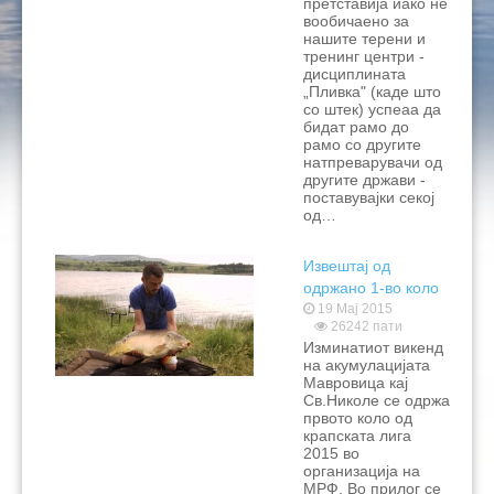
претставија иако не
вообичаено за
нашите терени и
тренинг центри -
дисциплината
„Пливка" (каде што
со штек) успеаа да
бидат рамо до
рамо со другите
натпреварувачи од
другите држави -
поставувајки секој
од…
Извештај од
одржано 1-во коло
од крапска лига
19 Мај 2015
26242 пати
Изминатиот викенд
на акумулацијата
Мавровица кај
Св.Николе се одржа
првото коло од
крапската лига
2015 во
организација на
МРФ. Во прилог се