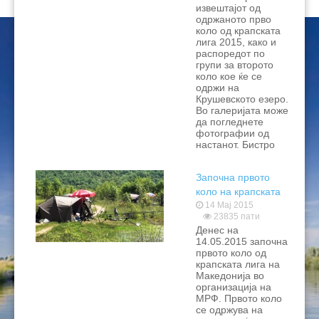
извештајот од
одржаното прво
коло од крапската
лига 2015, како и
распоредот по
групи за второто
коло кое ќе се
одржи на
Крушевското езеро.
Во галеријата може
да погледнете
фотографии од
настанот. Бистро
Започна првото
коло на крапската
лига 2015
14 Мај 2015
23835 пати
Денес на
14.05.2015 започна
првото коло од
крапската лига на
Македонија во
организација на
МРФ. Првото коло
се одржува на