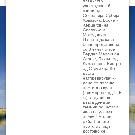
првенство
учествуваа 16
екипи од
Словенија, Србија,
Хрватска, Босна и
Херцеговина,
Словачка и
Македонија.
Нашата држава
беше претставена
со 3 екипи и тоа
Вардар Марош од
Скопје, Пчиња од
Куманово и Бистро
од Струмица.Во
двата
натпреварувачки
дена се ловеше
претежно крап
(примероци од 1- 5
кг) а вкупно во
двата дена за
темини по четири
часа се уловија
преку 2.5 тони
риба.Нашите
претставници
достојно се