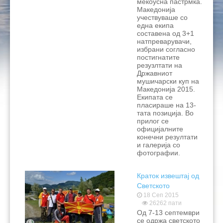
мекоусна пастрмка.
Македонија
учествуваше со
една екипа
составена од 3+1
натпреварувачи,
избрани согласно
постигнатите
резузлтати на
Државниот
мушичарски куп на
Македонија 2015.
Екипата се
пласираше на 13-
тата позиција. Во
прилог се
официјалните
конечни резултати
и галерија со
фотографии.
Краток извештај од
Светското
првенство во
18 Сеп 2015
26262 пати
дисциплина пливка
Од 7-13 септември
Словенија 2015
се одржа светското