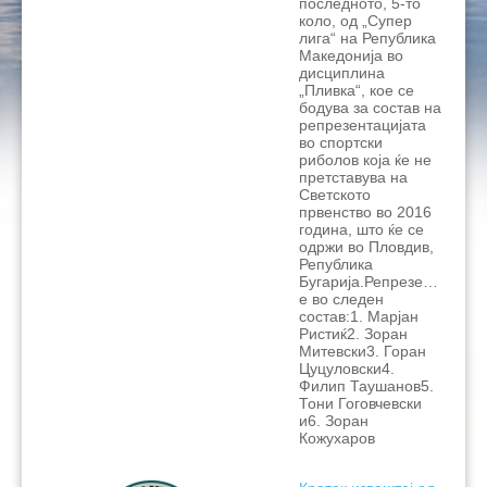
последното, 5-то
коло, од „Супер
лига“ на Република
Македонија во
дисциплина
„Пливка“, кое се
бодува за состав на
репрезентацијата
во спортски
риболов која ќе не
претставува на
Светското
првенство во 2016
година, што ќе се
одржи во Пловдив,
Република
Бугарија.Репрезентацијат
е во следен
состав:1. Марјан
Ристиќ2. Зоран
Митевски3. Горан
Цуцуловски4.
Филип Таушанов5.
Тони Гоговчевски
и6. Зоран
Кожухаров