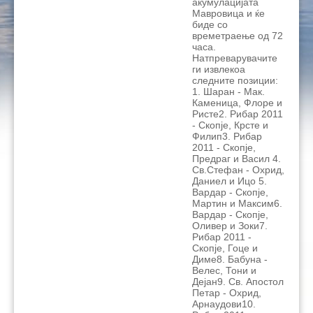
акумулацијата
Мавровица и ќе
биде со
времетраење од 72
часа.
Натпреварувачите
ги извлекоа
следните позиции:
1. Шаран - Мак.
Каменица, Флоре и
Ристе2. Рибар 2011
- Скопје, Крсте и
Филип3. Рибар
2011 - Скопје,
Предраг и Васил 4.
Св.Стефан - Охрид,
Даниел и Ицо 5.
Вардар - Скопје,
Мартин и Максим6.
Вардар - Скопје,
Оливер и Зоки7.
Рибар 2011 -
Скопје, Гоце и
Диме8. Бабуна -
Велес, Тони и
Дејан9. Св. Апостол
Петар - Охрид,
Арнаудови10.