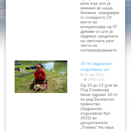
река која што ја
немаме во наша
близина, освојувајки
го солидното 23
место во
конкуренција од 37
држави со што ја
задржаа средината
на светската ранг
листа на
натпреварувањето.
10-ти Јадранско-
подунавски куп
16 Јул 2015
2959 пати
Од 10 до 12 јули во
Птуј Словенија
беше одржан 10-то
по ред Балканско
првенство
(Јадранско-
подунавски Куп
2015) во
дисциплината
„Пливка".На оваа