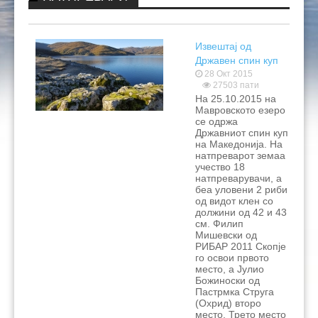
КОНТАКТ
НАТПРЕВАРИ 2024
РИБОЛОВНИ ЗДРУЖЕНИЈА
ЗАКОНИ И ПОДЗАКОНСКИ АКТИ
РЕЗУЛТАТИ 2026
РЕЗУЛТАТИ 2025
РИБОЛОВНИ ОСНОВИ 2024
Извештај од
ПРАШАЊА
НАТПРЕВАРИ 2023
ПРАВИЛНИЦИ
РЕЗУЛТАТИ 2024
ЛИЧНИ КАРТИ
Државен спин куп
Маврово 2015
28 Окт 2015
НАТПРЕВАРИ 2021
РЕГИСТРАЦИЈА НА СПОРТИСТИ
РЕЗУЛТАТИ
ПРАВИЛНИЦИ НА МРФ
27503 пати
На 25.10.2015 на
НАТПРЕВАРИ 2022
ЦЕНОВНИЦИ ЗА ЛЕГИТИМАЦИИ И ДОЗВОЛИ
РЕЗУЛТАТИ
ПРАВИЛНИЦИ ЗА НАТПРЕВАРИ
Мавровското езеро
се одржа
Државниот спин куп
НАТПРЕВАРИ 2020
ПУНКТОВИ ЗА ДОЗВОЛИ
РЕЗУЛТАТИ
ПРАВИЛНИЦИ НА ФИПС
ЦЕНОВНИЦИ 2026
на Македонија. На
натпреварот земаа
НАТПРЕВАРИ 2019
ЗАБРАНИ ЗА РИБОЛОВ
РЕЗУЛТАТИ
ЦЕНОВНИЦИ 2025
учество 18
натпреварувачи, а
беа уловени 2 риби
НАТПРЕВАРИ 2018
ДРУГИ ДОКУМЕНТИ
РЕЗУЛТАТИ
ЦЕНОВНИЦИ 2024
ЗАБРАНИ 2026
од видот клен со
должини од 42 и 43
НАТПРЕВАРИ 2017
РЕЗУЛТАТИ
ЦЕНОВНИЦИ 2023
ЗАБРАНИ 2025
СМЕТКИ
см. Филип
Мишевски од
РИБАР 2011 Скопје
НАТПРЕВАРИ 2016
РЕЗУЛТАТИ
ЦЕНОВНИЦИ 2022
го освои првото
место, а Јулио
НАТПРЕВАРИ 2015
РЕЗУЛТАТИ
ЦЕНОВНИЦИ 2021
Божиноски од
Пастрмка Струга
(Охрид) второ
РЕЗУЛТАТИ
ЦЕНОВНИЦИ 2019
место. Трето место