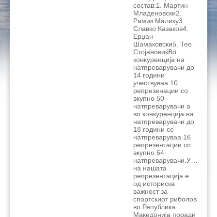
состав:1. Мартин
Младеновски2.
Рамиз Малику3.
Славко Казаков4.
Ерџан
Шамаковски5. Тео
СтојановиќВо
конкуренција на
натпреварувачи до
14 години
учествуваа 10
репрезенации со
вкупно 50
натпреварувачи а
во конкуренција на
натпреварувачи до
18 години се
натпреваруваа 16
репрезентации со
вкупно 64
натпреварувачи.Учествот
на нашата
репрезентација е
од историска
важност за
спортскиот риболов
во Република
Македонија поради