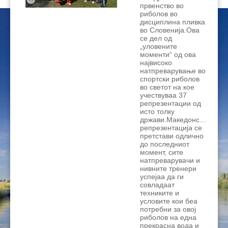
првенство во
риболов во
дисциплина пливка
во Словенија.Ова
се дел од
„уловените
моменти“ од ова
највисоко
натпреварување во
спортски риболов
во светот на кое
учествуваа 37
репрезентации од
исто толку
држави.Македонската
репрезентација се
претстави одлично
до последниот
момент, сите
натпреварувачи и
нивните тренери
успејаа да ги
совладаат
техниките и
условите кои беа
потребни за овој
риболов на една
прекрасна вода и